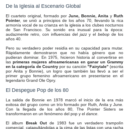
De la Iglesia al Escenario Global
El cuarteto original, formado por
June, Bonnie, Anita
y
Ruth
Pointer
, se unió a principios de los años 70, llevando la rica
armonía vocal de su crianza en la iglesia a los clubes nocturnos
de San Francisco. Su sonido era inusual para la época:
audazmente retro, con influencias del
jazz
y el
bebop
de los
años 40.
Pero su verdadero poder residía en su capacidad para mutar.
Rápidamente demostraron que no había género que no
pudieran dominar. En 1975, hicieron historia al convertirse en
las
primeras mujeres afroamericanas en ganar un Grammy
en la categoría de Country
por su canción
"Fairytale"
(escrita
por Anita y Bonnie), un logro que también las llevó a ser el
primer grupo femenino afroamericano en presentarse en el
legendario Grand Ole Opry.
El Despegue Pop de los 80
La salida de Bonnie en 1978 marcó el inicio de la era más
exitosa del grupo como un trío formado por Ruth, Anita y June.
Con la llegada de los años 80, The Pointer Sisters se
transformaron en un fenómeno del pop y el
dance
.
El álbum
Break Out
de 1983 fue un verdadero trampolín
comercial, catapultándolas a la cima de las listas con una racha