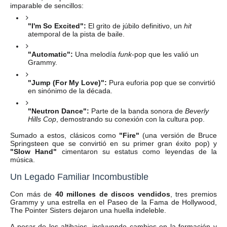
imparable de sencillos:
"I'm So Excited":
El grito de júbilo definitivo, un
hit
atemporal de la pista de baile.
"Automatic":
Una melodía
funk
-pop que les valió un
Grammy.
"Jump (For My Love)":
Pura euforia pop que se convirtió
en sinónimo de la década.
"Neutron Dance":
Parte de la banda sonora de
Beverly
Hills Cop
, demostrando su conexión con la cultura pop.
Sumado a estos, clásicos como
"Fire"
(una versión de Bruce
Springsteen que se convirtió en su primer gran éxito pop) y
"Slow Hand"
cimentaron su estatus como leyendas de la
música.
Un Legado Familiar Incombustible
Con más de
40 millones de discos vendidos
, tres premios
Grammy y una estrella en el Paseo de la Fama de Hollywood,
The Pointer Sisters dejaron una huella indeleble.
A pesar de los altibajos, incluyendo cambios en la formación y