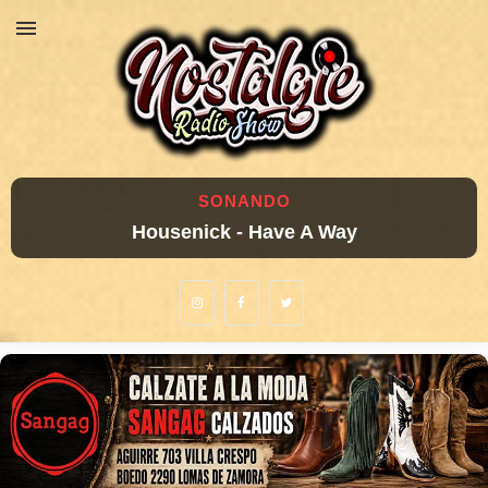
SONANDO
Housenick - Have A Way