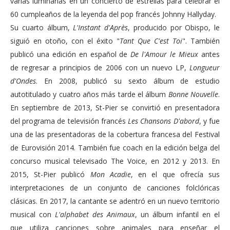
varias luminarias en un concierto de estrellas para celebrar el
60 cumpleaños de la leyenda del pop francés Johnny Hallyday.
Su cuarto álbum,
L'Instant d'Après
, producido por Obispo, le
siguió en otoño, con el éxito "
Tant Que C'est Toi
". También
publicó una edición en español de
De l'Amour le Mieux
antes
de regresar a principios de 2006 con un nuevo LP,
Longueur
d'Ondes
. En 2008, publicó su sexto álbum de estudio
autotitulado y cuatro años más tarde el álbum
Bonne Nouvelle
.
En septiembre de 2013, St-Pier se convirtió en presentadora
del programa de televisión francés
Les Chansons D'abord
, y fue
una de las presentadoras de la cobertura francesa del Festival
de Eurovisión 2014. También fue coach en la edición belga del
concurso musical televisado The Voice, en 2012 y 2013. En
2015, St-Pier publicó
Mon Acadie
, en el que ofrecía sus
interpretaciones de un conjunto de canciones folclóricas
clásicas. En 2017, la cantante se adentró en un nuevo territorio
musical con
L'alphabet des Animaux
, un álbum infantil en el
que utiliza canciones sobre animales para enseñar el