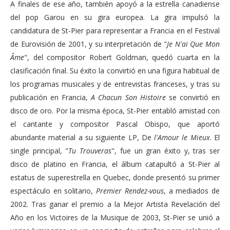
A finales de ese año, también apoyó a la estrella canadiense
del pop Garou en su gira europea. La gira impulsó la
candidatura de St-Pier para representar a Francia en el Festival
de Eurovisión de 2001, y su interpretación de "
Je N'ai Que Mon
Âme
", del compositor Robert Goldman, quedó cuarta en la
clasificación final. Su éxito la convirtió en una figura habitual de
los programas musicales y de entrevistas franceses, y tras su
publicación en Francia,
A Chacun Son Histoire
se convirtió en
disco de oro. Por la misma época, St-Pier entabló amistad con
el cantante y compositor Pascal Obispo, que aportó
abundante material a su siguiente LP, De
l'Amour le Mieux
. El
single principal, "
Tu Trouveras
", fue un gran éxito y, tras ser
disco de platino en Francia, el álbum catapultó a St-Pier al
estatus de superestrella en Quebec, donde presentó su primer
espectáculo en solitario,
Premier Rendez-vous
, a mediados de
2002. Tras ganar el premio a la Mejor Artista Revelación del
Año en los Victoires de la Musique de 2003, St-Pier se unió a