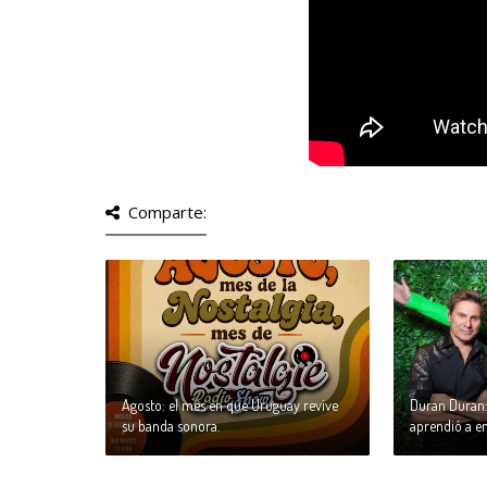
Comparte:
Agosto: el mes en que Uruguay revive
Duran Duran:
su banda sonora.
aprendió a en