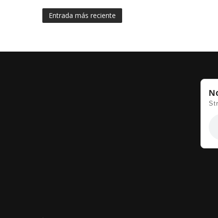
Entrada más reciente
N
St
.