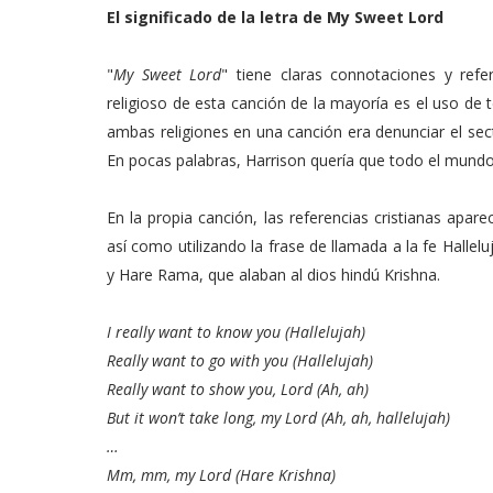
El significado de la letra de My Sweet Lord
"
My Sweet Lord
" tiene claras connotaciones y refer
religioso de esta canción de la mayoría es el uso de t
ambas religiones en una canción era denunciar el sect
En pocas palabras, Harrison quería que todo el mundo s
En la propia canción, las referencias cristianas apar
así como utilizando la frase de llamada a la fe Hallelu
y Hare Rama, que alaban al dios hindú Krishna.
I really want to know you (Hallelujah)
Really want to go with you (Hallelujah)
Really want to show you, Lord (Ah, ah)
But it won’t take long, my Lord (Ah, ah, hallelujah)
…
Mm, mm, my Lord (Hare Krishna)