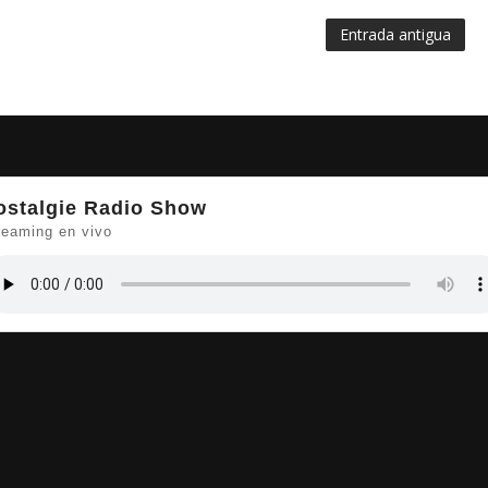
Entrada antigua
ostalgie Radio Show
reaming en vivo