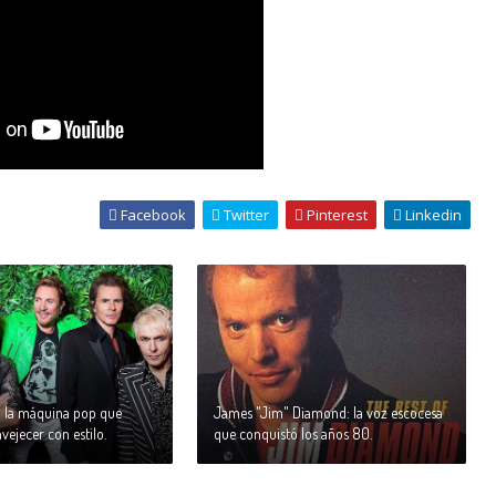
Facebook
Twitter
Pinterest
Linkedin
 la máquina pop que
James "Jim" Diamond: la voz escocesa
vejecer con estilo.
que conquistó los años 80.