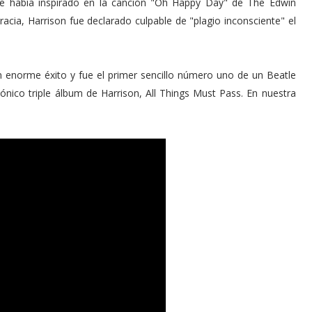
d se había inspirado en la canción "Oh Happy Day" de The Edwin
acia, Harrison fue declarado culpable de "plagio inconsciente" el
n enorme éxito y fue el primer sencillo número uno de un Beatle
cónico triple álbum de Harrison, All Things Must Pass. En nuestra