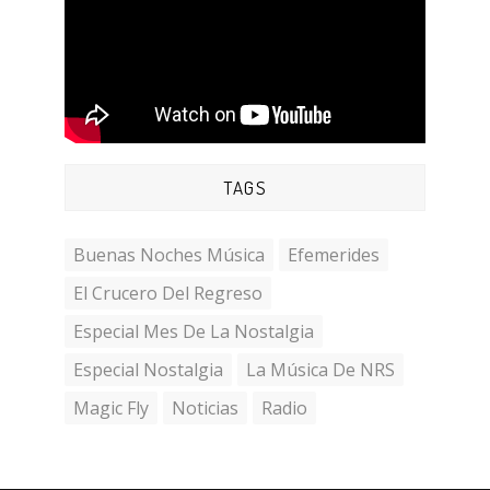
TAGS
Buenas Noches Música
Efemerides
El Crucero Del Regreso
Especial Mes De La Nostalgia
Especial Nostalgia
La Música De NRS
Magic Fly
Noticias
Radio