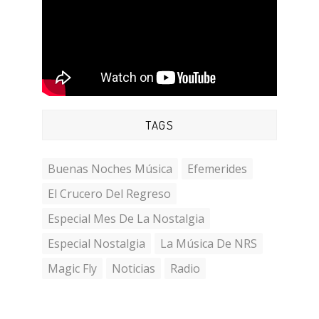
TAGS
Buenas Noches Música
Efemerides
El Crucero Del Regreso
Especial Mes De La Nostalgia
Especial Nostalgia
La Música De NRS
Magic Fly
Noticias
Radio