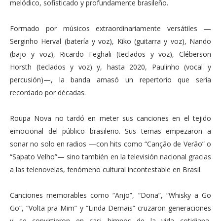
melódico, sofisticado y profundamente brasileño.
Formado por músicos extraordinariamente versátiles —
Serginho Herval (batería y voz), Kiko (guitarra y voz), Nando
(bajo y voz), Ricardo Feghali (teclados y voz), Cléberson
Horsth (teclados y voz) y, hasta 2020, Paulinho (vocal y
percusión)—, la banda amasó un repertorio que sería
recordado por décadas.
Roupa Nova no tardó en meter sus canciones en el tejido
emocional del público brasileño. Sus temas empezaron a
sonar no solo en radios —con hits como “Canção de Verão” o
“Sapato Velho”— sino también en la televisión nacional gracias
a las telenovelas, fenómeno cultural incontestable en Brasil.
Canciones memorables como “Anjo”, “Dona”, “Whisky a Go
Go”, “Volta pra Mim” y “Linda Demais” cruzaron generaciones
y se convirtieron en casi himnos de la vida cotidiana,