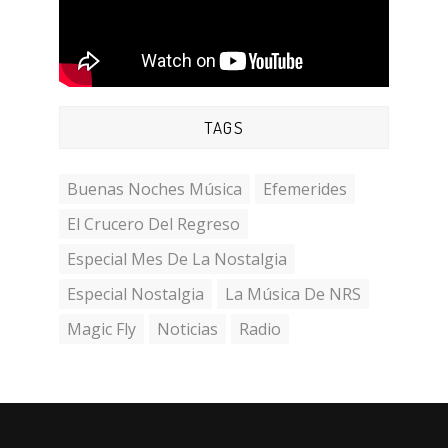
TAGS
Buenas Noches Música
Efemerides
El Crucero Del Regreso
Especial Mes De La Nostalgia
Especial Nostalgia
La Música De NRS
Magic Fly
Noticias
Radio