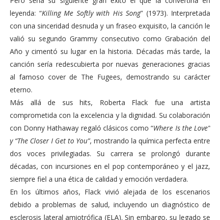
Pero sería su siguiente gran éxito el que la convertiría en
leyenda: “
Killing Me Softly with His Song
” (1973). Interpretada
con una sinceridad desnuda y un fraseo exquisito, la canción le
valió su segundo Grammy consecutivo como Grabación del
Año y cimentó su lugar en la historia. Décadas más tarde, la
canción sería redescubierta por nuevas generaciones gracias
al famoso cover de The Fugees, demostrando su carácter
eterno.
Más allá de sus hits, Roberta Flack fue una artista
comprometida con la excelencia y la dignidad. Su colaboración
con Donny Hathaway regaló clásicos como “
Where Is the Love”
y “The Closer I Get to You”
, mostrando la química perfecta entre
dos voces privilegiadas. Su carrera se prolongó durante
décadas, con incursiones en el pop contemporáneo y el jazz,
siempre fiel a una ética de calidad y emoción verdadera.
En los últimos años, Flack vivió alejada de los escenarios
debido a problemas de salud, incluyendo un diagnóstico de
esclerosis lateral amiotrófica (ELA). Sin embargo, su legado se