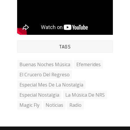
TAGS
Buenas Noches Música
Efemerides
El Crucero Del Regreso
Especial Mes De La Nostalgia
Especial Nostalgia
La Música De NRS
Magic Fly
Noticias
Radio