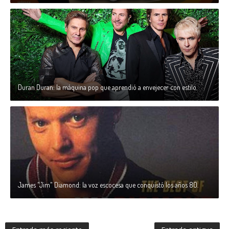
Duran Duran: la máquina pop que aprendió a envejecer con estilo.
James "Jim" Diamond: la voz escocesa que conquistó los años 80.