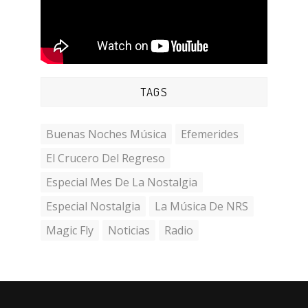
TAGS
Buenas Noches Música
Efemerides
El Crucero Del Regreso
Especial Mes De La Nostalgia
Especial Nostalgia
La Música De NRS
Magic Fly
Noticias
Radio