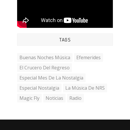
TAGS
Buenas Noches Música
Efemerides
El Crucero Del Regreso
Especial Mes De La Nostalgia
Especial Nostalgia
La Música De NRS
Magic Fly
Noticias
Radio