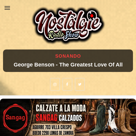
SONANDO
George Benson - The Greatest Love Of All