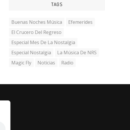
TAGS
Buenas Noches Música
Efemerides
El Crucero Del Regreso
Especial Mes De La Nostalgia
Especial Nostalgia
La Música De NRS
Magic Fly
Noticias
Radio