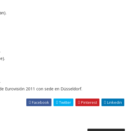
an).
.
e).
.
de Eurovisión 2011 con sede en Düsseldorf.
Facebook
Twitter
Pinterest
Linkedin