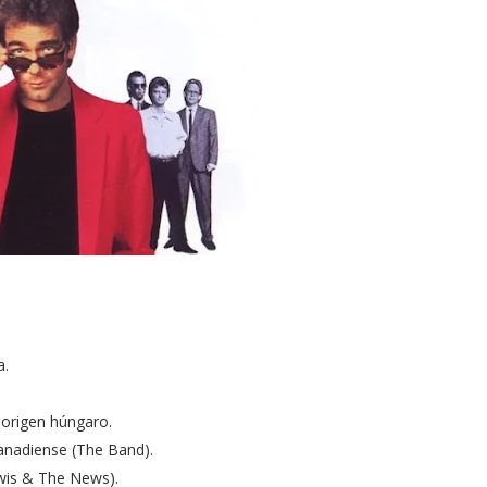
a.
 origen húngaro.
 canadiense (The Band).
wis & The News).