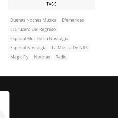
TAGS
Buenas Noches Música
Efemerides
El Crucero Del Regreso
Especial Mes De La Nostalgia
Especial Nostalgia
La Música De NRS
Magic Fly
Noticias
Radio