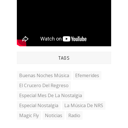
TAGS
Buenas Noches Música
Efemerides
El Crucero Del Regreso
Especial Mes De La Nostalgia
Especial Nostalgia
La Música De NRS
Magic Fly
Noticias
Radio