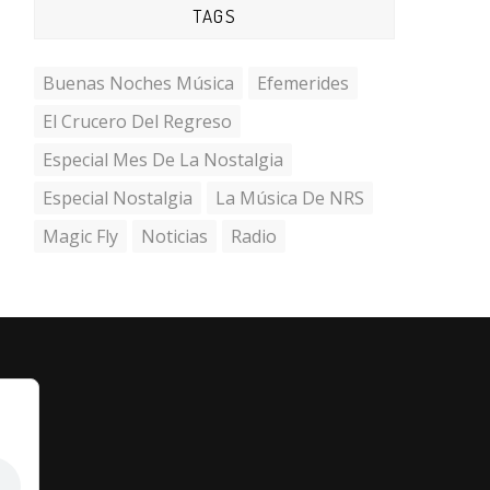
TAGS
Buenas Noches Música
Efemerides
El Crucero Del Regreso
Especial Mes De La Nostalgia
Especial Nostalgia
La Música De NRS
Magic Fly
Noticias
Radio