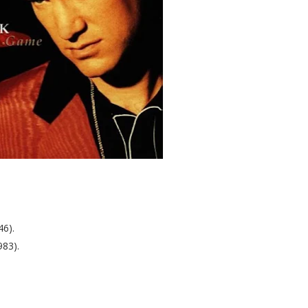
46).
983).