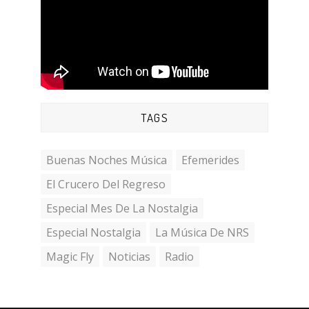
TAGS
Buenas Noches Música
Efemerides
El Crucero Del Regreso
Especial Mes De La Nostalgia
Especial Nostalgia
La Música De NRS
Magic Fly
Noticias
Radio