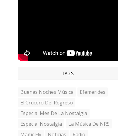
TAGS
Buenas Noches Música
Efemerides
El Crucero Del Regreso
Especial Mes De La Nostalgia
Especial Nostalgia
La Música De NRS
Magic Fly
Noticias
Radio