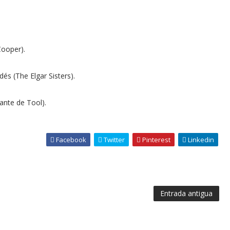
Cooper).
és (The Elgar Sisters).
ante de Tool).
Facebook
Twitter
Pinterest
Linkedin
Entrada antigua