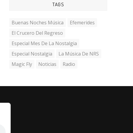
TAGS
Buenas Noches Música
Efemerides
El Crucero Del Regreso
Especial Mes De La Nostalgia
Especial Nostalgia
La Música De NRS
Magic Fly
Noticias
Radio