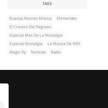
TAGS
Buenas Noches Música
Efemerides
El Crucero Del Regreso
Especial Mes De La Nostalgia
Especial Nostalgia
La Música De NRS
Magic Fly
Noticias
Radio