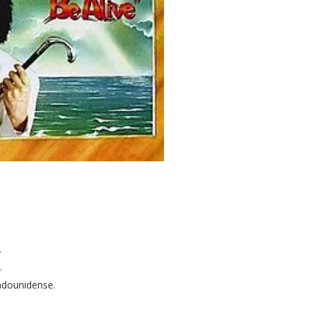
.
.
adounidense.