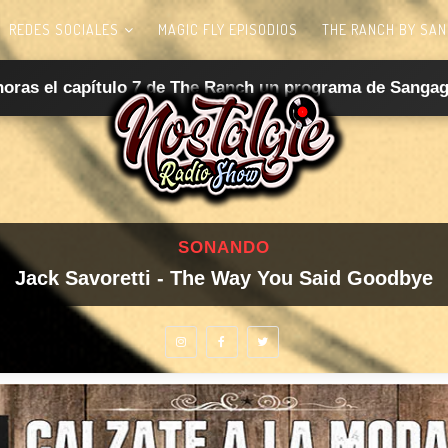
REDES SOCIALES
MAGIC FLY EPISODIOS
THE RANCH BY SAN
horas el capítulo 7 de The Ranch un programa de Sangag
SONANDO
Jack Savoretti - The Way You Said Goodbye