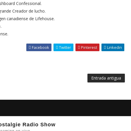
shboard Confessional.
 grande Creador de lucho.
gen canadiense de Lifehouse.
.
ense.
Facebook
Twitter
Pinterest
Linkedin
Entrada antigua
ostalgie Radio Show
reaming en vivo