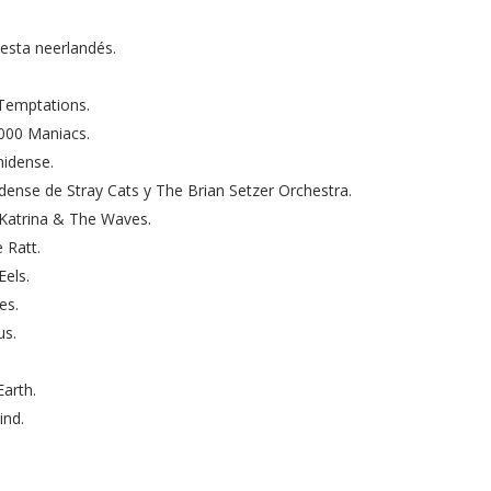
uesta neerlandés.
 Temptations.
,000 Maniacs.
idense.
idense de Stray Cats y The Brian Setzer Orchestra.
 Katrina & The Waves.
 Ratt.
Eels.
es.
us.
arth.
ind.