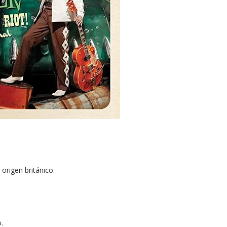
origen británico.
.