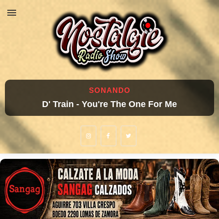
SONANDO
D' Train - You're The One For Me