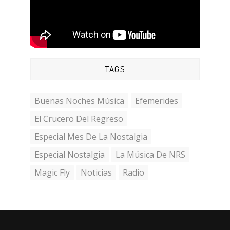
TAGS
Buenas Noches Música
Efemerides
El Crucero Del Regreso
Especial Mes De La Nostalgia
Especial Nostalgia
La Música De NRS
Magic Fly
Noticias
Radio