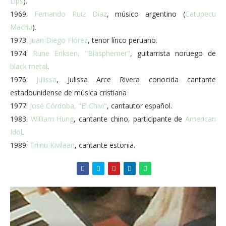
Lips
).
1969:
Fernando Ruiz Díaz
, músico argentino (
Catupecu
Machu
).
1973:
Juan Diego Flórez
, tenor lírico peruano.
1974:
Rune Eriksen, "Blasphemer"
, guitarrista noruego de
black metal
.
1976:
Julissa
, Julissa Arce Rivera conocida cantante
estadounidense de música cristiana
1977:
José Córdoba, "El Chivi"
, cantautor español.
1983:
William Hung
, cantante chino, participante de
American
Idol
.
1989:
Triinu Kivilaan
, cantante estonia.