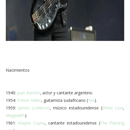
Nacimientos
1940:
Juan Ramón
, actor y cantante argentino.
1954:
Trevor Rabin
, guitarrista sudafricano (
Yes
).
1959:
James LoMenzo
, músico estadounidense (
White Lion
,
Megadeth
).
1961:
Wayne Coyne
, cantante estadounidense (
The Flaming